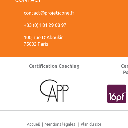
contact@projeticone.fr
+33 (0)1 81 29 08 97
100, rue D’Aboukir
75002 Paris
Certification Coaching
Cer
P
Accueil
|
Mentions légales
|
Plan du site