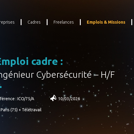
reprises
Cadres
Freelances
Emplois & Missions
Emploi cadre :
ngénieur Cybersécurité – H/F
férence : ICO/75/A
10/03/2026
Paris (75) + Télétravail