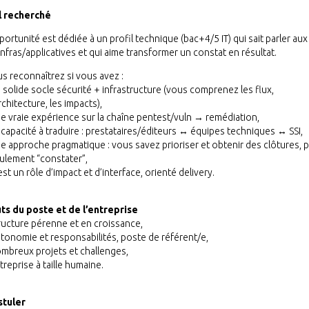
l recherché
ortunité est dédiée à un profil technique (bac+4/5 IT) qui sait parler aux
nfras/applicatives et qui aime transformer un constat en résultat.
s reconnaîtrez si vous avez :
 solide socle sécurité + infrastructure (vous comprenez les flux,
architecture, les impacts),
e vraie expérience sur la chaîne pentest/vuln → remédiation,
 capacité à traduire : prestataires/éditeurs ↔ équipes techniques ↔ SSI,
e approche pragmatique : vous savez prioriser et obtenir des clôtures, 
ulement “constater”,
est un rôle d’impact et d’interface, orienté delivery.
ts du poste et de l’entreprise
ructure pérenne et en croissance,
tonomie et responsabilités, poste de référent/e,
mbreux projets et challenges,
treprise à taille humaine.
stuler