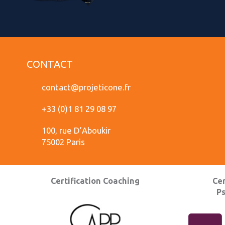
CONTACT
contact@projeticone.fr
+33 (0)1 81 29 08 97
100, rue D’Aboukir
75002 Paris
Certification Coaching
Cer
P