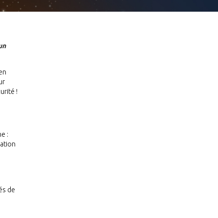
un
 en
ur
rité !
e :
cation
tés de