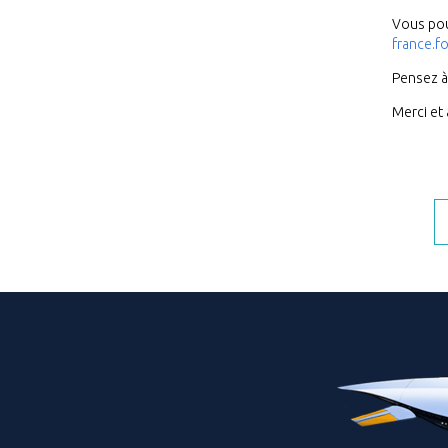
Vous pou
france.f
Pensez à
Merci et 