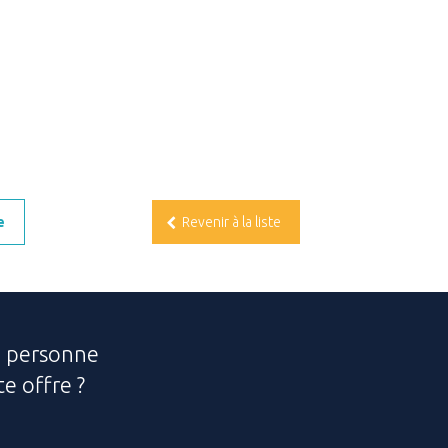
e
Revenir à la liste
e personne
e offre ?