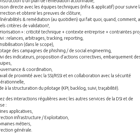
nstruction d’un plan de remédiation actionnable,
aison directe avec les équipes techniques (infra & applicatif) pour suivre l
rrection et obtenir les preuves de clôture,
lnérabilités & remédiation (au quotidien) qui fait quoi, quand, comment, 
els critères de validation?,
Priorisation » : criticité technique + contexte entreprise + contraintes pro
ivi : relances, arbitrages, tracking, reporting,
nsibilisation (dans le scope),
lotage des campagnes de phishing / de social engineering,
ivi des indicateurs, proposition d’actions correctives, embarquement de
uipes,
uvernance & coordination,
avail de proximité avec la SSI/RSSI et en collaboration avec la sécurité
érationnelle,
de à la structuration du pilotage (KPI, backlog, suivi, traçabilité).
z des interactions régulières avec les autres services de la DSI et de
se :
ines applicatives,
rection infrastructure / Exploitation,
maines métiers,
rection générale.