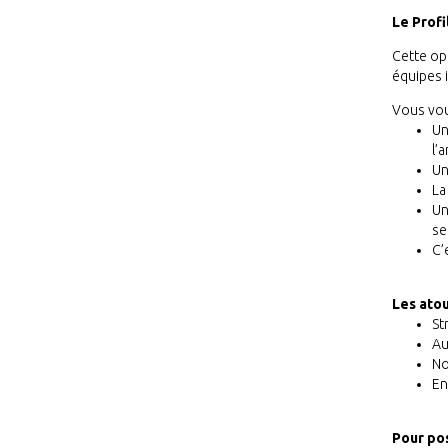
Le Profi
Cette opp
équipes i
Vous vou
Un
l’
Un
La
Un
se
C’
Les atou
St
Au
No
En
Pour po