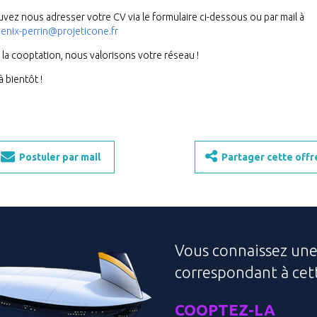
vez nous adresser votre CV via le formulaire ci-dessous ou par mail à
oenix-perrin@projeticone.fr
 la cooptation, nous valorisons votre réseau !
à bientôt !
Postuler par mail
Partager cette offr
Vous connaissez un
correspondant à cett
COOPTEZ-LA