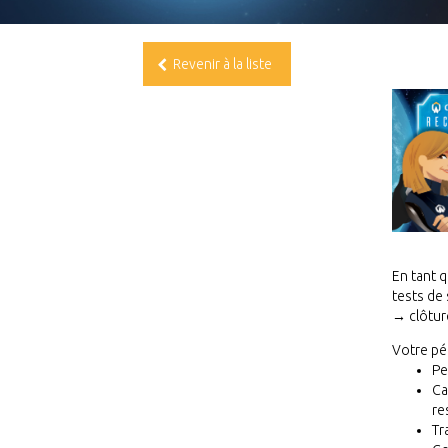
Revenir à la liste
En tant q
tests de
→ clôtur
Votre pér
Pe
Ca
re
Tr