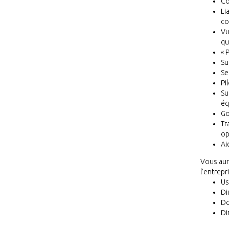
Co
Li
co
Vu
qu
« 
Su
Se
Pi
Su
éq
Go
Tr
op
Ai
Vous aure
l’entrepri
Us
Di
Do
Di