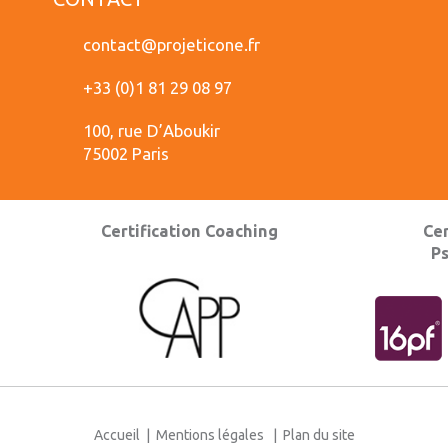
contact@projeticone.fr
+33 (0)1 81 29 08 97
100, rue D’Aboukir
75002 Paris
Certification Coaching
Cer
P
Accueil
|
Mentions légales
|
Plan du site