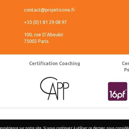
contact@projeticone.fr
+33 (0)1 81 29 08 97
100, rue D’Aboukir
75002 Paris
Certification Coaching
Cer
P
Accueil
|
Mentions légales
|
Plan du site
expérience sur notre site. Si vous continuez à utiliser ce dernier, nous consid